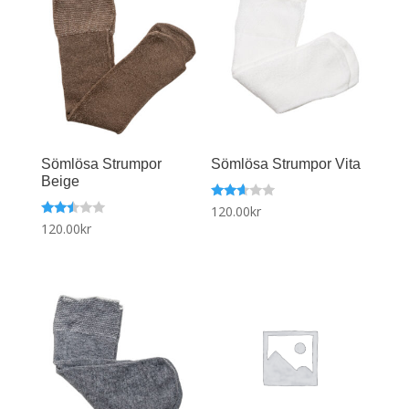
Sömlösa Strumpor
Sömlösa Strumpor Vita
Beige
Betyg
120.00
kr
satt
Betyg
120.00
kr
2.49
satt
av 5
2.41
av 5