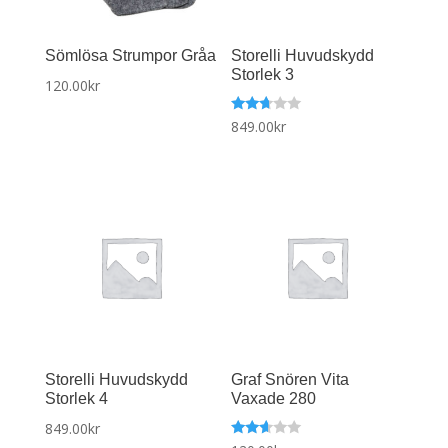
Sömlösa Strumpor Gråa
Storelli Huvudskydd
Storlek 3
120.00
kr
Betyg
849.00
kr
satt
2.53
av 5
Storelli Huvudskydd
Graf Snören Vita
Storlek 4
Vaxade 280
849.00
kr
Betyg