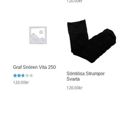
120.00
kr
satt
2.51
av 5
Graf Snören Vita 250
Sömlösa Strumpor
Svarta
Betyg
120.00
kr
satt
120.00
kr
2.58
av 5