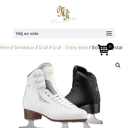
Välj en sida
0
Hem
/
Skridskor
/
Graf
/
Graf - Entry level
/ Bolero Crystal