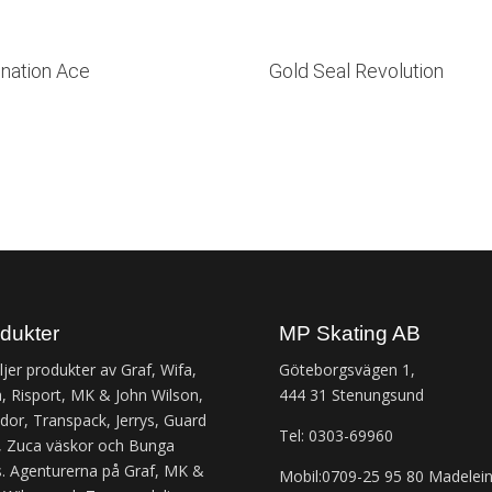
nation Ace
Gold Seal Revolution
dukter
MP Skating AB
äljer produkter av Graf, Wifa,
Göteborgsvägen 1,
, Risport, MK & John Wilson,
444 31 Stenungsund
or, Transpack, Jerrys, Guard
Tel: 0303-69960
 Zuca väskor och Bunga
. Agenturerna på Graf, MK &
Mobil:0709-25 95 80 Madelei