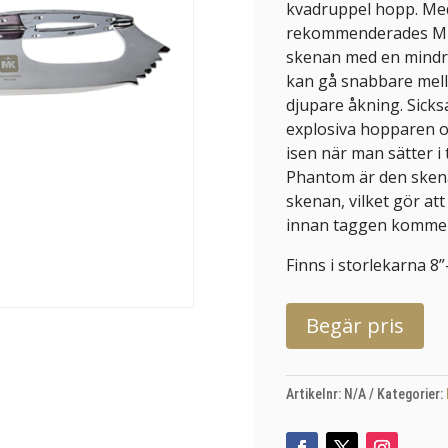
kvadruppel hopp. Med 
rekommenderades MK-
skenan med en mindre
kan gå snabbare mell
djupare åkning. Sicks
explosiva hopparen o
isen när man sätter 
Phantom är den sken
skenan, vilket gör att
innan taggen komme
Finns i storlekarna 8”
Begär pris
Artikelnr:
N/A
Kategorier: