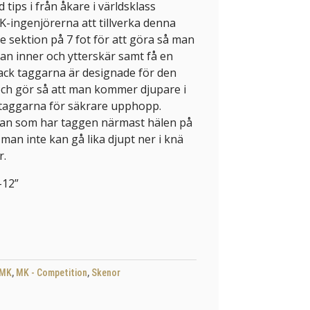
tips i från åkare i världsklass
ingenjörerna att tillverka denna
 sektion på 7 fot för att göra så man
an inner och ytterskär samt få en
ack taggarna är designade för den
ch gör så att man kommer djupare i
i taggarna för säkrare upphopp.
an som har taggen närmast hälen på
 man inte kan gå lika djupt ner i knä
r.
-12”
MK
,
MK - Competition
,
Skenor