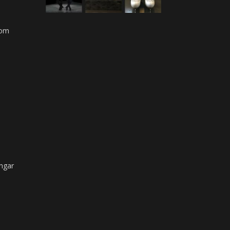
com
ngar