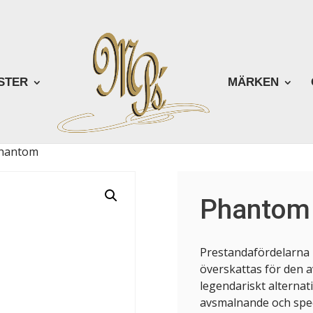
STER
MÄRKEN
hantom
Phantom
Prestandafördelarna
överskattas för den a
legendariskt alternat
avsmalnande och speci