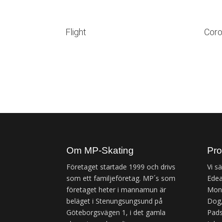
Flight
Coro
Om MP-Skating
Pro
Företaget startade 1999 och drivs
Vi s
som ett familjeföretag. MP´s som
Edea
företaget heter i mannamun är
Mond
beläget i Stenungsungsund på
Dog,
Göteborgsvägen 1, i det gamla
Pads