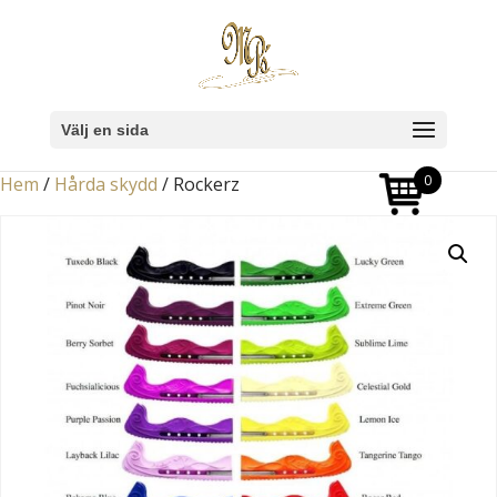
Välj en sida
0
Hem
/
Hårda skydd
/ Rockerz