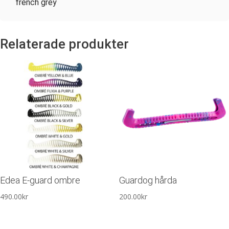
french grey
Relaterade produkter
Edea E-guard ombre
Guardog hårda
490.00
kr
200.00
kr