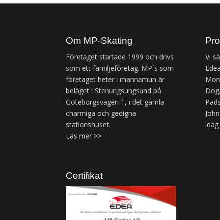
Om MP-Skating
Pro
Företaget startade 1999 och drivs
Vi s
som ett familjeföretag. MP´s som
Edea
företaget heter i mannamun är
Mond
beläget i Stenungsungsund på
Dog,
Göteborgsvägen 1, i det gamla
Pads
charmiga och gedigna
John
stationshuset.
idag
Läs mer >>
Certifikat