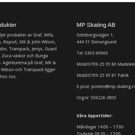
dukter
MP Skating AB
äljer produkter av Graf, Wifa,
Göteborgsvägen 1,
, Risport, MK & John Wilson,
444 31 Stenungsund
or, Transpack, Jerrys, Guard
Tel: 0303-69960
 Zuca väskor och Bunga
. Agenturerna på Graf, MK &
Mobil:0709-25 95 80 Madelei
 Wilson och Transpack ligger
Mobil:0709-25 95 81 Patrik
 hos oss.
E-post: ponten@mp-skating.
Org.nr: 556226-3805
Våra öppettider:
Måndagar 14:00 – 17:00
Tisdagar 09:30 – 17:00