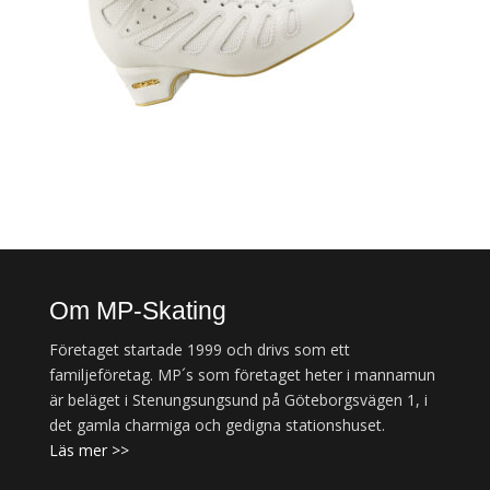
Om MP-Skating
Företaget startade 1999 och drivs som ett
familjeföretag. MP´s som företaget heter i mannamun
är beläget i Stenungsungsund på Göteborgsvägen 1, i
det gamla charmiga och gedigna stationshuset.
Läs mer >>