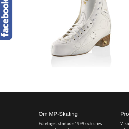
Om MP-Skating
Pro
Företaget startade 1999 och drivs
Vi s