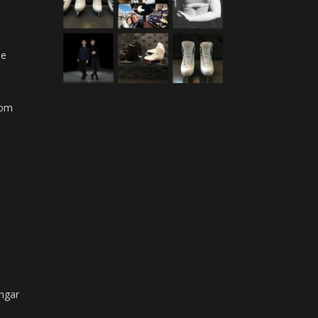
ne
com
ngar