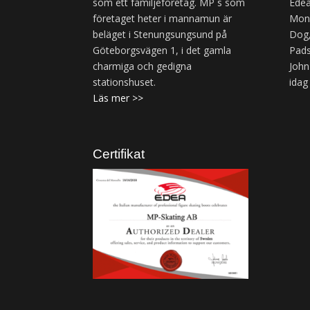
som ett familjeföretag. MP´s som
Edea
företaget heter i mannamun är
Mond
beläget i Stenungsungsund på
Dog,
Göteborgsvägen 1, i det gamla
Pads
charmiga och gedigna
John
stationshuset.
idag
Läs mer >>
Certifikat