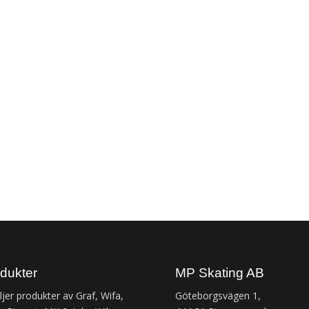
dukter
MP Skating AB
äljer produkter av Graf, Wifa,
Göteborgsvägen 1,