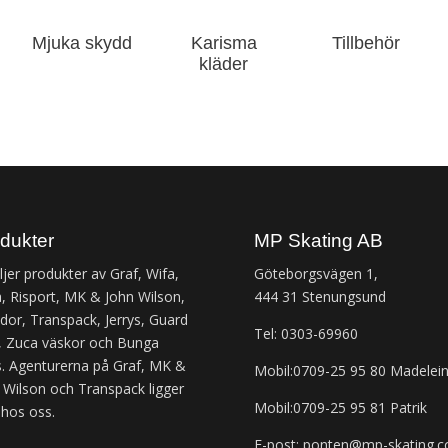
Mjuka skydd
Karisma
Tillbehör
kläder
dukter
MP Skating AB
äljer produkter av Graf, Wifa,
Göteborgsvägen 1,
, Risport, MK & John Wilson,
444 31 Stenungsund
or, Transpack, Jerrys, Guard
Tel: 0303-69960
 Zuca väskor och Bunga
. Agenturerna på Graf, MK &
Mobil:0709-25 95 80 Madelei
 Wilson och Transpack ligger
Mobil:0709-25 95 81 Patrik
 hos oss.
E-post: ponten@mp-skating.