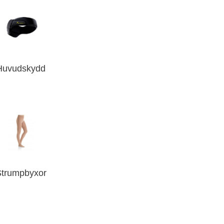
Huvudskydd
Strumpbyxor