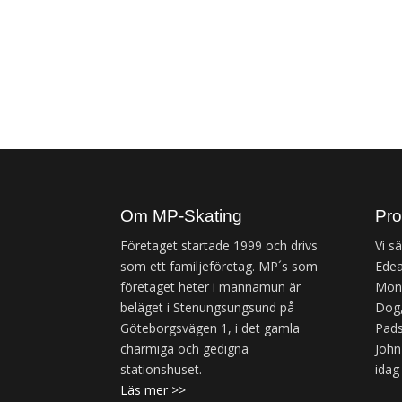
Om MP-Skating
Pro
Företaget startade 1999 och drivs
Vi s
som ett familjeföretag. MP´s som
Edea
företaget heter i mannamun är
Mond
beläget i Stenungsungsund på
Dog,
Göteborgsvägen 1, i det gamla
Pads
charmiga och gedigna
John
stationshuset.
idag
Läs mer >>